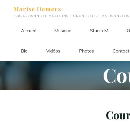
Aller
Marise Demers
au
PERCUSSIONNISTE MULTI-INSTRUMENTISTE ET MARIONNETTIS
contenu
Accueil
Musique
Studio M
G
Bio
Vidéos
Photos
Contact
C
o
Cour