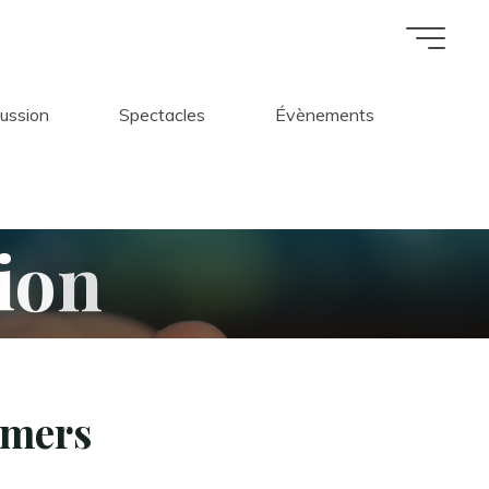
cussion
Spectacles
Évènements
i
o
n
emers