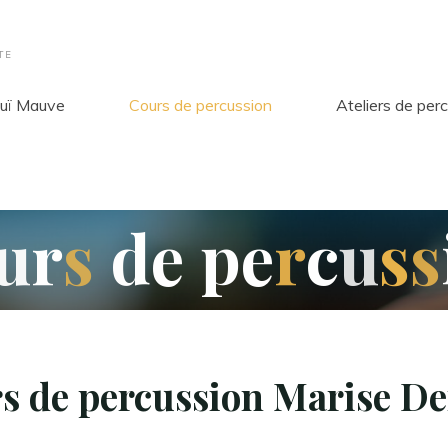
TE
uï Mauve
Cours de percussion
Ateliers de per
u
r
s
d
e
p
e
r
c
u
s
s
s de percussion Marise D