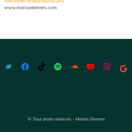
marisedemers@outlook.com
www.marisedemers.com
Bandcamp
Facebook
TikTok
Spotify
Soundcloud
YouTube
Instagr
Goo
© Tous droits réservés - Marise Demers